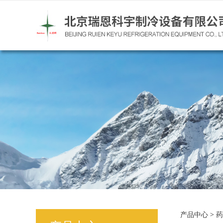
药品
产品中心
>
药