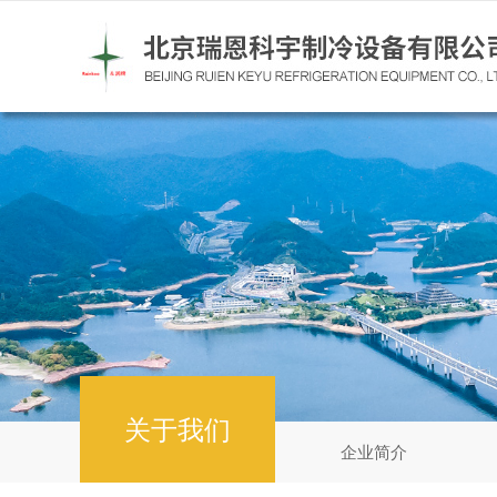
关于我们
企业简介