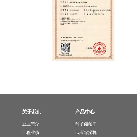
关于我们
产品中心
企业简介
种子储藏库
工程业绩
低温除湿机